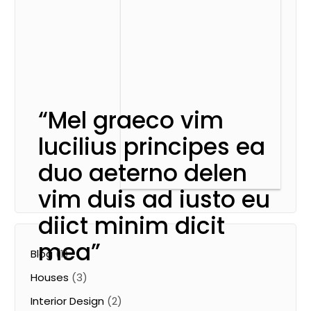
At vero eos et accusam et justo duo dolores et
ea rebum. Stet clita kasd gubergren, no sea
takimata sanctus.
“Mel graeco vim
lucilius principes ea
duo aeterno delen
vim duis ad iusto eu
diict minim dicit
mea”
Blog
(1)
Houses
(3)
Interior Design
(2)