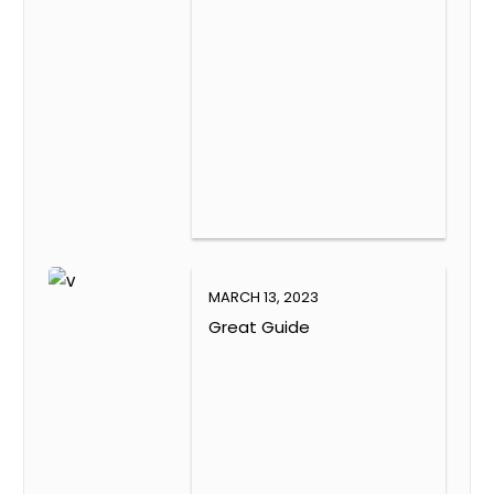
Lorem ipsum dolor sit amet. Lorem ipsum dolor sit
amet, consetetur sadipscing elitr, sed diam nonumy
eirmod id tempor invidunt ut labore et dolore magna
aliquyam erat, sed diam voluptua. At vero eos et
accusam et justo duo dolores et ea rebum. Quaestio
clita kasd gubergren, no sea takimata sanctus est
Lorem amet. Loem ipsum dolor sit amet, consetetur
sadipscing elitr, sed diam nonumy eirmod tempor
invidunt ut labore et dolore magna aliquyam erat, sed
diam voluptua. At vero eos et accusam mea dolores et
ea rebum. Stet clita kasd gubergren sea takimata.
MARCH 13, 2023
Great Guide
Buy or rent
properties with no