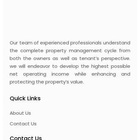
takimata sanctus.
BEST BUY
LIFESTYLE
Share:
Facebook
Pinterest
Our team of experienced professionals understand
the complete property management cycle from
both the owners as well as tenant’s perspective.
we will endeavor to develop the highest possible
net operating income while enhancing and
protecting the property’s value.
Quick Links
About Us
Contact Us
Contact Us