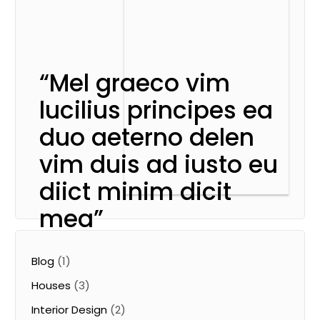
takimata sanctus.
“Mel graeco vim
lucilius principes ea
duo aeterno delen
vim duis ad iusto eu
diict minim dicit
mea”
Blog
(1)
Houses
(3)
At vero eos et accusam et justo duo dolores et ea
rebum. Stet clita kasd gubergren, no sea takimata
Interior Design
(2)