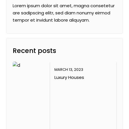
dolore magna aliquyam erat, sed diam voluptua. At vero
Lorem ipsum dolor sit amet, magna consetetur
eos et accusam et justo duo dolores et ea rebum. Stet
are sadipscing elitr, sed diam nonumy eirmod
clita kasd gubergren, no sea takimata sanctus est
tempor et invidunt labore aliquyam.
Lorem ipsum dolor sit amet has ex.
Recent posts
Buy or rent properties with no commision
MARCH 13, 2023
Luxury Houses
Lorem ipsum dolor sit amet, consetetur sadipscing elitr,
sed diam nonumy eirmod tempor invidunt labore et
dolore magna aliquyam erat, sed diam voluptua. At vero
eos et accusam et justo duo dolores et ea rebum. Stet
clita kasd gubergren, sea takimata sanctus magna
Lorem ipsum dolor sit amet. Lorem ipsum dolor sit
amet, consetetur sadipscing elitr, sed diam nonumy