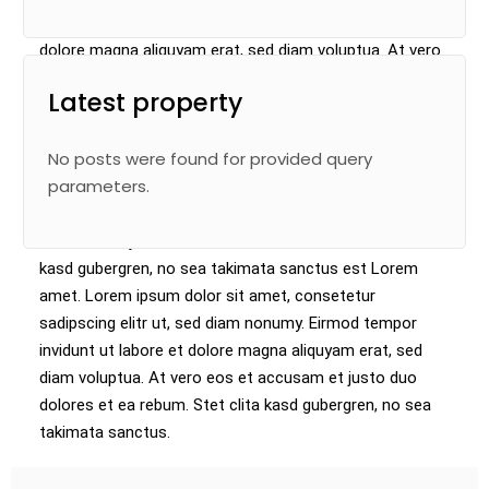
sed diam nonumy eirmod tempor invidunt ut labore et
dolore magna aliquyam erat, sed diam voluptua. At vero
eos et accusam et justo duo dolores et ea rebum. Stet
Latest property
clita kasd gubergren, no sea takimata sanctus est
Lorem ipsum dolor sit amet. Lorem ipsum dolor sit
No posts were found for provided query
amet, consetetur sadipscing elitr, sed diam nonumy
parameters.
eirmod tempor invidunt ut labore et dolore magna
aliquyam erat, sed diam voluptua. At vero eos et
accusam et justo duo dolores et ea rebum. Stet clita
kasd gubergren, no sea takimata sanctus est Lorem
amet. Lorem ipsum dolor sit amet, consetetur
sadipscing elitr ut, sed diam nonumy. Eirmod tempor
invidunt ut labore et dolore magna aliquyam erat, sed
diam voluptua. At vero eos et accusam et justo duo
dolores et ea rebum. Stet clita kasd gubergren, no sea
takimata sanctus.