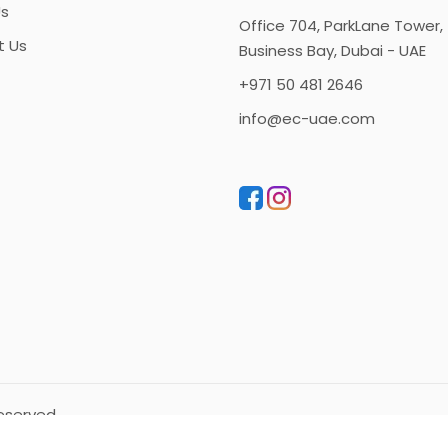
s
Office 704, ParkLane Tower,
t Us
Business Bay, Dubai - UAE
+971 50 481 2646
info@ec-uae.com
Reserved