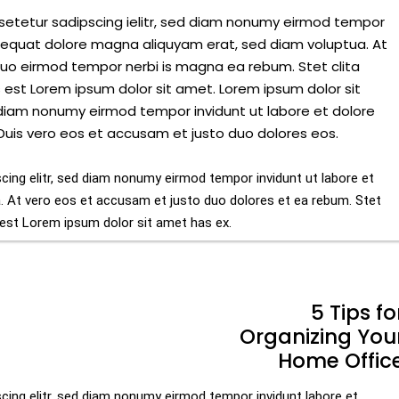
setetur sadipscing ielitr, sed diam nonumy eirmod tempor
nsequat dolore magna aliquyam erat, sed diam voluptua. At
uo eirmod tempor nerbi is magna ea rebum. Stet clita
est Lorem ipsum dolor sit amet. Lorem ipsum dolor sit
d diam nonumy eirmod tempor invidunt ut labore et dolore
uis vero eos et accusam et justo duo dolores eos.
cing elitr, sed diam nonumy eirmod tempor invidunt ut labore et
. At vero eos et accusam et justo duo dolores et ea rebum. Stet
 est Lorem ipsum dolor sit amet has ex.
5 Tips fo
Organizing You
Home Offic
cing elitr, sed diam nonumy eirmod tempor invidunt labore et