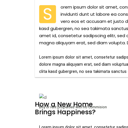
S
orem ipsum dolor sit amet, con
invidunti dunt ut labore ea co
vero eos et accusam et justo d
kasd gubergren, no sea takimata sanctus 
amet id, consetetur sadipscing elitr, se
magna aliquyam erat, sed diam volupta. D
Lorem ipsum dolor sit amet, consetetur sadips
dolore magna aliquyam erat, sed diam voluptua
clita kasd gubergren, no sea takimata sanctus
How a New Home
Buy or rent properties with no commision
Brings Happiness?
Lorem ipsum dolor sit amet, consetetur sadips